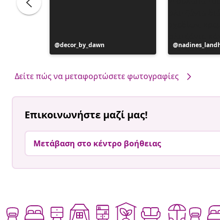
Η
decor_by_dawn
Η
nadines_land
ανάρτηση
ανάρτηση
δημοσιεύθηκε
δημοσιεύθηκ
από
από
Δείτε πώς να μεταφορτώσετε φωτογραφίες
Επικοινωνήστε μαζί μας!
Μετάβαση στο κέντρο βοήθειας