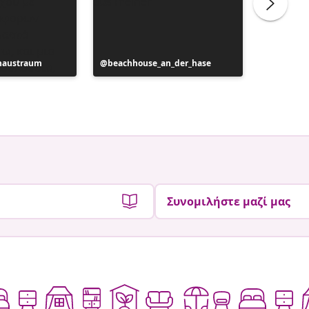
haustraum
Η
beachhouse_an_der_hase
Η
das.klei
ανάρτηση
ανάρτη
ε
δημοσιεύθηκε
δημοσιε
από
από
Συνομιλήστε μαζί μας