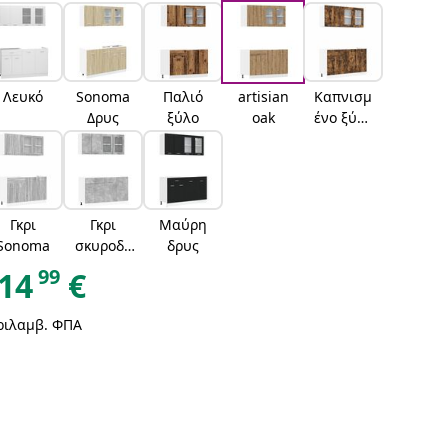
Λευκό
Sonoma
Παλιό
artisian
Καπνισμ
Δρυς
ξύλο
oak
ένο ξύλο
δρυός
Γκρι
Γκρι
Μαύρη
Sonoma
σκυροδέ
δρυς
ματος
99
14
€
ριλαμβ. ΦΠΑ