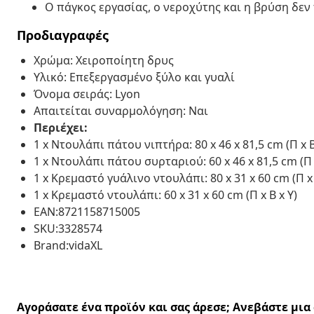
Ο πάγκος εργασίας, ο νεροχύτης και η βρύση δε
Προδιαγραφές
Χρώμα: Χειροποίητη δρυς
Υλικό: Επεξεργασμένο ξύλο και γυαλί
Όνομα σειράς: Lyon
Απαιτείται συναρμολόγηση: Ναι
Περιέχει:
1 x Ντουλάπι πάτου νιπτήρα: 80 x 46 x 81,5 cm (Π x Β
1 x Ντουλάπι πάτου συρταριού: 60 x 46 x 81,5 cm (Π x
1 x Κρεμαστό γυάλινο ντουλάπι: 80 x 31 x 60 cm (Π x 
1 x Κρεμαστό ντουλάπι: 60 x 31 x 60 cm (Π x Β x Υ)
EAN:8721158715005
SKU:3328574
Brand:vidaXL
Αγοράσατε ένα προϊόν και σας άρεσε; Ανεβάστε μι