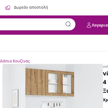
Δωρεάν αποστολή
Λογαρια
λάπια Κουζίνας
vi
v
4
Ξ
Χ