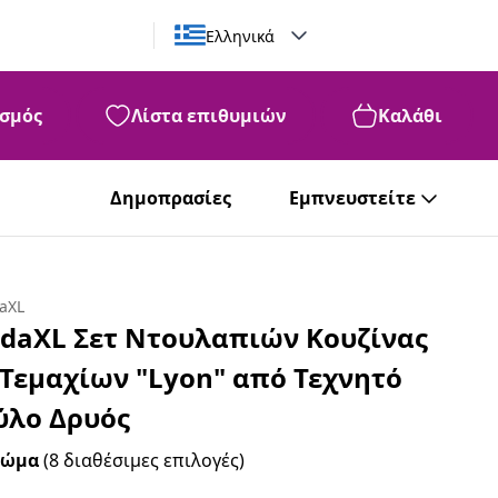
Ελληνικά
σμός
Λίστα επιθυμιών
Καλάθι
Δημοπρασίες
Εμπνευστείτε
daXL
idaXL Σετ Ντουλαπιών Κουζίνας
 Τεμαχίων "Lyon" από Τεχνητό
ύλο Δρυός
ρώμα
(8 διαθέσιμες επιλογές)