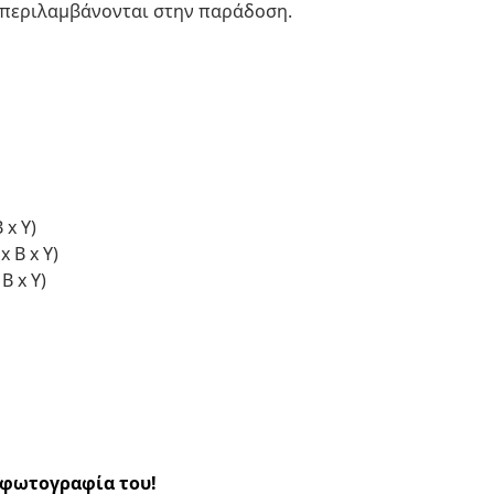
ν περιλαμβάνονται στην παράδοση.
 x Υ)
 Β x Υ)
Β x Υ)
α φωτογραφία του!