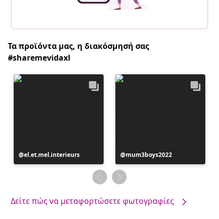
Τα προϊόντα μας, η διακόσμησή σας
#sharemevidaxl
Η
el.et.mel.interieurs
Η
mum3boys2022
ανάρτηση
ανάρτηση
δημοσιεύθηκε
δημοσιεύθηκε
από
από
Δείτε πώς να μεταφορτώσετε φωτογραφίες