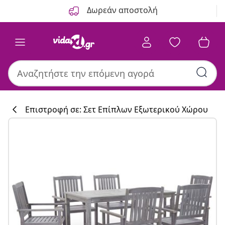
Προηγούμενο
Επόμενο
Δωρεάν αποστολή
Επιστροφή σε: Σετ Επίπλων Εξωτερικού Χώρου
Συλλογή κουζί
#sharemevidaxl