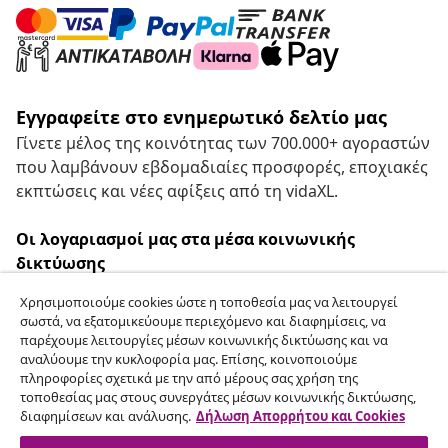
Εγγραφείτε στο ενημερωτικό δελτίο μας
Γίνετε μέλος της κοινότητας των 700.000+ αγοραστών
που λαμβάνουν εβδομαδιαίες προσφορές, εποχιακές
εκπτώσεις και νέες αφίξεις από τη vidaXL.
Οι λογαριασμοί μας στα μέσα κοινωνικής
δικτύωσης
Χρησιμοποιούμε cookies ώστε η τοποθεσία μας να λειτουργεί
σωστά, να εξατομικεύουμε περιεχόμενο και διαφημίσεις, να
παρέχουμε λειτουργίες μέσων κοινωνικής δικτύωσης και να
Υπαναχώρηση από τη σύμβαση
αναλύουμε την κυκλοφορία μας. Επίσης, κοινοποιούμε
πληροφορίες σχετικά με την από μέρους σας χρήση της
Υποβάλετε αίτημα υπαναχώρησης για την
τοποθεσίας μας στους συνεργάτες μέσων κοινωνικής δικτύωσης,
παραγγελία σας.
διαφημίσεων και ανάλυσης.
Δήλωση Απορρήτου και Cookies