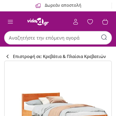
Προηγούμενο
Επόμενο
Δωρεάν αποστολή
Επιστροφή σε: Κρεβάτια & Πλαίσια Κρεβατιών
Συλλογή κουζί
#sharemevidaxl