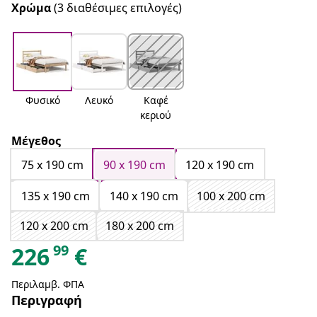
Χρώμα
(3 διαθέσιμες επιλογές)
Φυσικό
Λευκό
Καφέ
κεριού
Μέγεθος
75 x 190 cm
90 x 190 cm
120 x 190 cm
135 x 190 cm
140 x 190 cm
100 x 200 cm
120 x 200 cm
180 x 200 cm
99
226
€
Περιλαμβ. ΦΠΑ
Περιγραφή