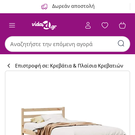
Προηγούμενο
Επόμενο
Δωρεάν αποστολή
Επιστροφή σε: Κρεβάτια & Πλαίσια Κρεβατιών
Συλλογή κουζί
#sharemevidaxl