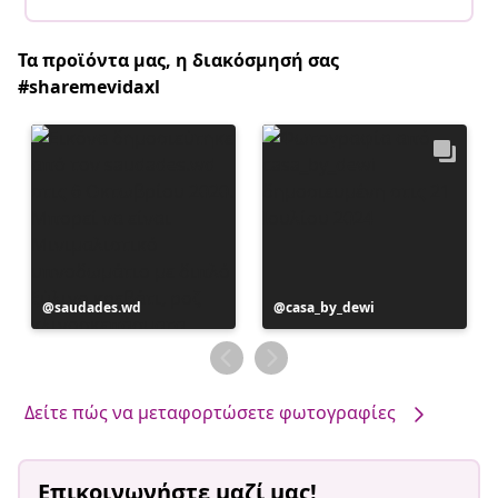
Τα προϊόντα μας, η διακόσμησή σας
#sharemevidaxl
Η
saudades.wd
Η
casa_by_dewi
ανάρτηση
ανάρτηση
δημοσιεύθηκε
δημοσιεύθηκε
από
από
Δείτε πώς να μεταφορτώσετε φωτογραφίες
Επικοινωνήστε μαζί μας!