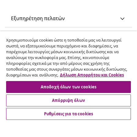
Εξυπηρέτηση πελατών
Επιχείρηση
Χρησιμοποιούμε cookies ώστε η τοποθεσία μας να λειτουργεί
σωστά, να εξατομικεύουμε περιεχόμενο και διαφημίσεις, να
παρέχουμε λειτουργίες μέσων κοινωνικής δικτύωσης και να
vidaXL
αναλύουμε την κυκλοφορία μας. Επίσης, κοινοποιούμε
πληροφορίες σχετικά με την από μέρους σας χρήση της
τοποθεσίας μας στους συνεργάτες μέσων κοινωνικής δικτύωσης,
Ανακαλύψτε περισσότερα
διαφημίσεων και ανάλυσης.
Δήλωση Απορρήτου και Cookies
Αποδοχή όλων των cookies
Απόρριψη όλων
Ρυθμίσεις για τα cookies
© 2008-2026 vidaXL Ο ιστότοπος www.vidaxl.gr αποτελεί
ιδιοκτησία της vidaXL Marketplace International B.V.