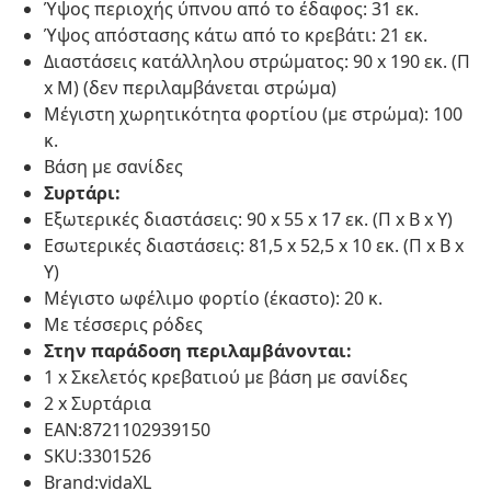
Ύψος περιοχής ύπνου από το έδαφος: 31 εκ.
Ύψος απόστασης κάτω από το κρεβάτι: 21 εκ.
Διαστάσεις κατάλληλου στρώματος: 90 x 190 εκ. (Π
x Μ) (δεν περιλαμβάνεται στρώμα)
Μέγιστη χωρητικότητα φορτίου (με στρώμα): 100
κ.
Βάση με σανίδες
Συρτάρι:
Εξωτερικές διαστάσεις: 90 x 55 x 17 εκ. (Π x Β x Υ)
Εσωτερικές διαστάσεις: 81,5 x 52,5 x 10 εκ. (Π x Β x
Υ)
Μέγιστο ωφέλιμο φορτίο (έκαστο): 20 κ.
Με τέσσερις ρόδες
Στην παράδοση περιλαμβάνονται:
1 x Σκελετός κρεβατιού με βάση με σανίδες
2 x Συρτάρια
EAN:8721102939150
SKU:3301526
Brand:vidaXL