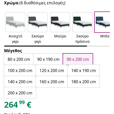
Χρώμα
(6 διαθέσιμες επιλογές)
Ανοιχτό
Σκούρο
Μαύρο
Σκούρο
Μπλε
γκρι
γκρι
πράσινο
Μέγεθος
80 x 200 cm
90 x 190 cm
90 x 200 cm
100 x 200 cm
120 x 200 cm
140 x 190 cm
140 x 200 cm
160 x 200 cm
180 x 200 cm
200 x 200 cm
99
264
€