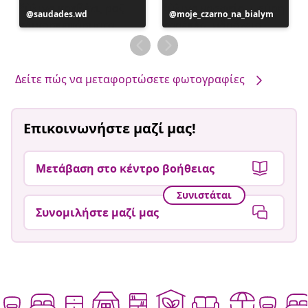
Η
saudades.wd
Η
moje_czarno_na_bialym
ανάρτηση
ανάρτηση
δημοσιεύθηκε
δημοσιεύθηκε
από
από
Δείτε πώς να μεταφορτώσετε φωτογραφίες
Επικοινωνήστε μαζί μας!
Μετάβαση στο κέντρο βοήθειας
Συνιστάται
Συνομιλήστε μαζί μας