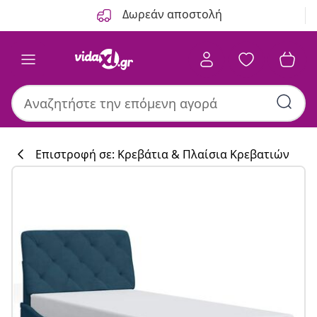
Προηγούμενο
Επόμενο
Δωρεάν αποστολή
Επιστροφή σε: Κρεβάτια & Πλαίσια Κρεβατιών
Συλλογή κουζί
#sharemevidaxl