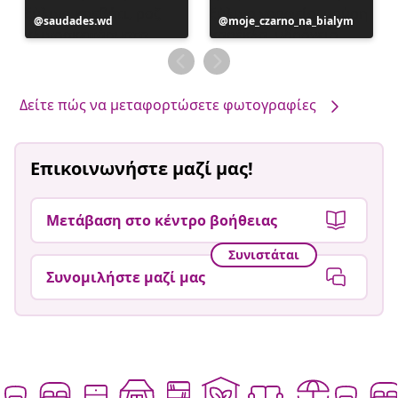
Η
saudades.wd
Η
moje_czarno_na_bialym
ανάρτηση
ανάρτηση
δημοσιεύθηκε
δημοσιεύθηκε
από
από
Δείτε πώς να μεταφορτώσετε φωτογραφίες
Επικοινωνήστε μαζί μας!
Μετάβαση στο κέντρο βοήθειας
Συνιστάται
Συνομιλήστε μαζί μας