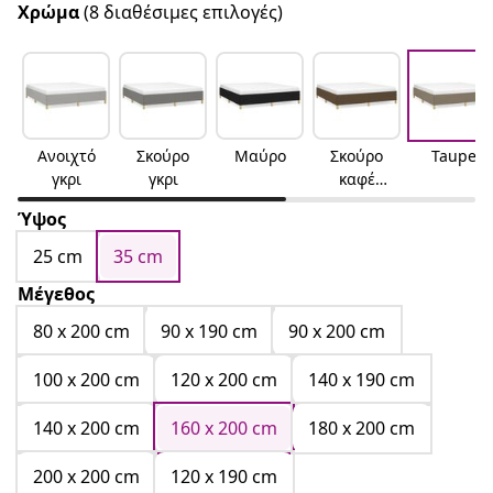
Χρώμα
(8 διαθέσιμες επιλογές)
Ανοιχτό
Σκούρο
Μαύρο
Σκούρο
Taupe
γκρι
γκρι
καφέ
Σκούρο
Ύψος
καφέ
25 cm
35 cm
Μέγεθος
80 x 200 cm
90 x 190 cm
90 x 200 cm
100 x 200 cm
120 x 200 cm
140 x 190 cm
140 x 200 cm
160 x 200 cm
180 x 200 cm
200 x 200 cm
120 x 190 cm