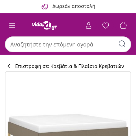
Προηγούμενο
Επόμενο
Δωρεάν αποστολή
Επιστροφή σε: Κρεβάτια & Πλαίσια Κρεβατιών
Συλλογή κουζί
#sharemevidaxl