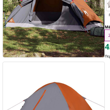
Μέ
4
Πε