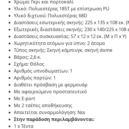
Χρώμα: Γκρι και πορτοκαλί
Υλικό: Πολυεστέρας 185Τ με επίστρωση PU
Υλικό διχτυού: Πολυεστέρας 68D
Διαστάσεις εσωτερικής σκηνής: 225 x 135 x 108 εκ. (Μ
Εξωτερικές διαστάσεις σκηνής: 230 x 140/225 x 108 εκ
Διαστάσεις συσκευασίας: 57 x 12 x 12 εκ. (Μ x Π x Υ)
Χωρητικότητα ατόμων για ύπνο: 2 άτομα
Τύπος σκηνής: Σκηνή κάμπινγκ, σκηνή dome
Βάρος: 2,6 κ.
Σχήμα: Θόλος
Αριθμός υπνοδωματίων: 1
Αριθμός πορτών: 1
Διαθέτει πρόσβαση με φερμουάρ
Με αφαιρούμενο προστατευτικό
Με E-port
Με 2 τσέπες αποθήκευσης
Απαιτείται συναρμολόγηση: Ναι
Στην παράδοση περιλαμβάνονται:
1 x Τέντα