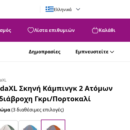
Ελληνικά
σμός
Λίστα επιθυμιών
Καλάθι
Δημοπρασίες
Εμπνευστείτε
daXL
idaXL Σκηνή Κάμπινγκ 2 Ατόμων
διάβροχη Γκρι/Πορτοκαλί
ρώμα
(3 διαθέσιμες επιλογές)