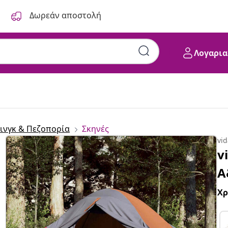
Δωρεάν αποστολή
Λογαρια
ινγκ & Πεζοπορία
Σκηνές
vi
v
Α
Χ