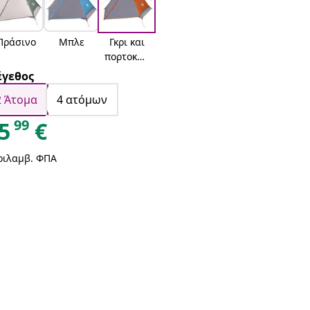
Πράσινο
Μπλε
Γκρι και
πορτοκαλ
ί
γεθος
2 Άτομα
4 ατόμων
99
5
€
ριλαμβ. ΦΠΑ