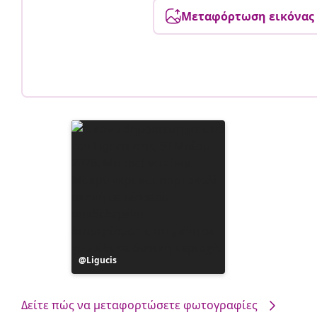
Μεταφόρτωση εικόνας
Η
Ligucis
ανάρτηση
δημοσιεύθηκε
από
Δείτε πώς να μεταφορτώσετε φωτογραφίες