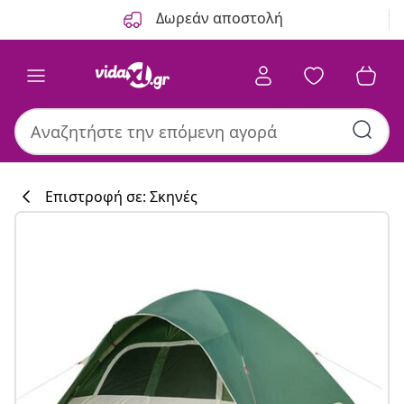
Προηγούμενο
Επόμενο
Δωρεάν αποστολή
Επιστροφή σε: Σκηνές
Συλλογή κουζί
#sharemevidaxl