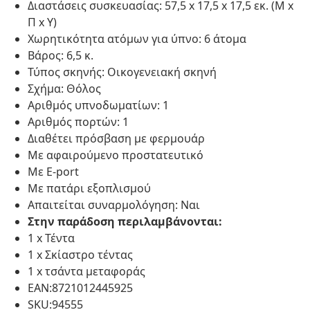
Διαστάσεις συσκευασίας: 57,5 x 17,5 x 17,5 εκ. (Μ x
Π x Υ)
Χωρητικότητα ατόμων για ύπνο: 6 άτομα
Βάρος: 6,5 κ.
Τύπος σκηνής: Οικογενειακή σκηνή
Σχήμα: Θόλος
Αριθμός υπνοδωματίων: 1
Αριθμός πορτών: 1
Διαθέτει πρόσβαση με φερμουάρ
Με αφαιρούμενο προστατευτικό
Με E-port
Με πατάρι εξοπλισμού
Απαιτείται συναρμολόγηση: Ναι
Στην παράδοση περιλαμβάνονται:
1 x Τέντα
1 x Σκίαστρο τέντας
1 x τσάντα μεταφοράς
EAN:8721012445925
SKU:94555