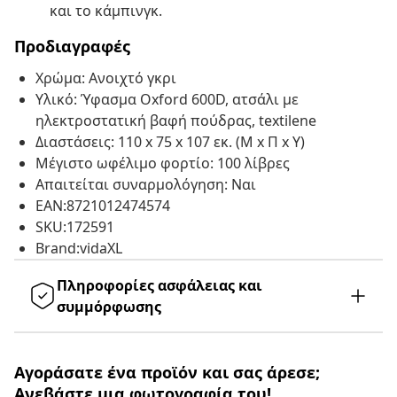
και το κάμπινγκ.
Προδιαγραφές
Χρώμα: Ανοιχτό γκρι
Υλικό: Ύφασμα Oxford 600D, ατσάλι με
ηλεκτροστατική βαφή πούδρας, textilene
Διαστάσεις: 110 x 75 x 107 εκ. (Μ x Π x Υ)
Μέγιστο ωφέλιμο φορτίο: 100 λίβρες
Απαιτείται συναρμολόγηση: Ναι
EAN:8721012474574
SKU:172591
Brand:vidaXL
Πληροφορίες ασφάλειας και
συμμόρφωσης
Αγοράσατε ένα προϊόν και σας άρεσε;
Ανεβάστε μια φωτογραφία του!