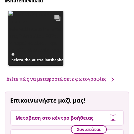
#sharemevidaxl
Η
beleza_the_australianshepherd
ανάρτηση
δημοσιεύθηκε
από
Δείτε πώς να μεταφορτώσετε φωτογραφίες
Επικοινωνήστε μαζί μας!
Μετάβαση στο κέντρο βοήθειας
Συνιστάται