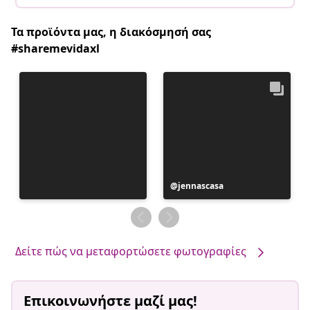
Τα προϊόντα μας, η διακόσμησή σας
#sharemevidaxl
Η
jennascasa
ανάρτηση
δημοσιεύθηκε
από
Δείτε πώς να μεταφορτώσετε φωτογραφίες
Επικοινωνήστε μαζί μας!