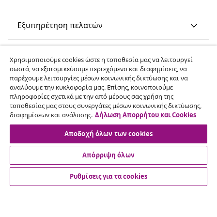
Εξυπηρέτηση πελατών
Επιχείρηση
Χρησιμοποιούμε cookies ώστε η τοποθεσία μας να λειτουργεί
σωστά, να εξατομικεύουμε περιεχόμενο και διαφημίσεις, να
παρέχουμε λειτουργίες μέσων κοινωνικής δικτύωσης και να
vidaXL
αναλύουμε την κυκλοφορία μας. Επίσης, κοινοποιούμε
πληροφορίες σχετικά με την από μέρους σας χρήση της
τοποθεσίας μας στους συνεργάτες μέσων κοινωνικής δικτύωσης,
Ανακαλύψτε περισσότερα
διαφημίσεων και ανάλυσης.
Δήλωση Απορρήτου και Cookies
Αποδοχή όλων των cookies
Απόρριψη όλων
Ρυθμίσεις για τα cookies
© 2008-2026 vidaXL Ο ιστότοπος www.vidaxl.gr αποτελεί
ιδιοκτησία της vidaXL Marketplace International B.V.