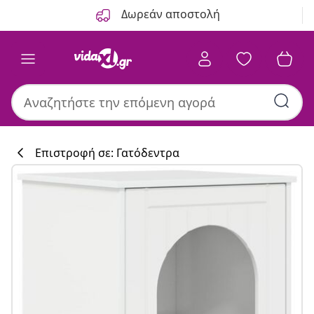
Προηγούμενο
Επόμενο
Δωρεάν αποστολή
Επιστροφή σε: Γατόδεντρα
Συλλογή κουζί
#sharemevidaxl