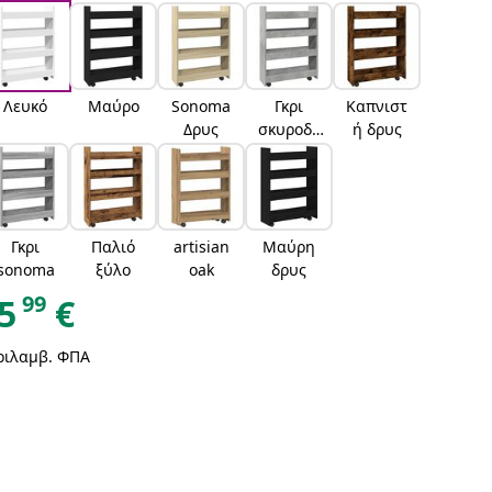
Λευκό
Μαύρο
Sonoma
Γκρι
Καπνιστ
Δρυς
σκυροδέ
ή δρυς
ματος
Γκρι
Παλιό
artisian
Μαύρη
sonoma
ξύλο
oak
δρυς
99
5
€
ριλαμβ. ΦΠΑ