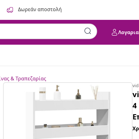
Δωρεάν αποστολή
Λογαρια
ίνας & Τραπεζαρίας
vi
v
4
Ε
Χ