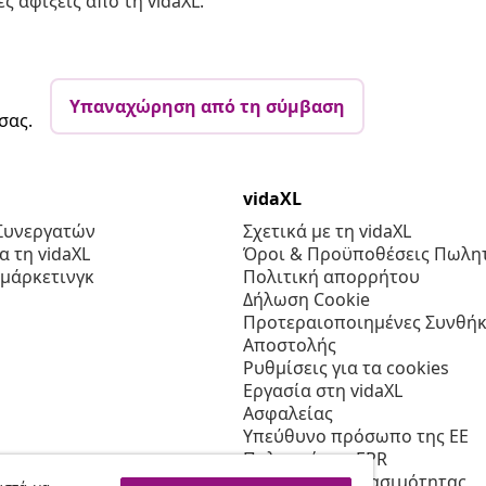
ς αφίξεις από τη vidaXL.
Υπαναχώρηση από τη σύμβαση
σας.
vidaXL
Συνεργατών
Σχετικά με τη vidaXL
 τη vidaXL
Όροι & Προϋποθέσεις Πωλητ
 μάρκετινγκ
Πολιτική απορρήτου
Δήλωση Cookie
Προτεραιοποιημένες Συνθήκ
Αποστολής
Ρυθμίσεις για τα cookies
Εργασία στη vidaXL
Ασφαλείας
Υπεύθυνο πρόσωπο της ΕΕ
Πολιτική της EPR
Δήλωση προσβασιμότητας