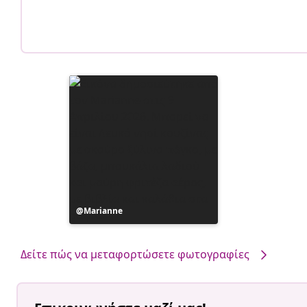
Η
Marianne
ανάρτηση
δημοσιεύθηκε
από
Δείτε πώς να μεταφορτώσετε φωτογραφίες