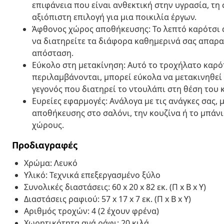
επιφάνεια που είναι ανθεκτική στην υγρασία, τη
αξιόπιστη επιλογή για μια ποικιλία έργων.
Άφθονος χώρος αποθήκευσης: Το λεπτό καρότσι
να διατηρείτε τα διάφορα καθημερινά σας απαρα
απόσταση.
Εύκολο στη μετακίνηση: Αυτό το τροχήλατο καρό
περιλαμβάνονται, μπορεί εύκολα να μετακινηθεί 
γεγονός που διατηρεί το ντουλάπι στη θέση του 
Ευρείες εφαρμογές: Ανάλογα με τις ανάγκες σας,
αποθήκευσης στο σαλόνι, την κουζίνα ή το μπάνι
χώρους.
Προδιαγραφές
Χρώμα: Λευκό
Υλικό: Τεχνικά επεξεργασμένο ξύλο
Συνολικές διαστάσεις: 60 x 20 x 82 εκ. (Π x Β x Υ)
Διαστάσεις ραφιού: 57 x 17 x 7 εκ. (Π x Β x Υ)
Αριθμός τροχών: 4 (2 έχουν φρένα)
Χωρητικότητα ανά ράφι: 20 κιλά