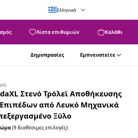
Ελληνικά
σμός
Λίστα επιθυμιών
Καλάθι
Δημοπρασίες
Εμπνευστείτε
daXL
idaXL Στενό Τρόλεϊ Αποθήκευσης
 Επιπέδων από Λευκό Μηχανικά
πεξεργασμένο Ξύλο
ρώμα
(9 διαθέσιμες επιλογές)