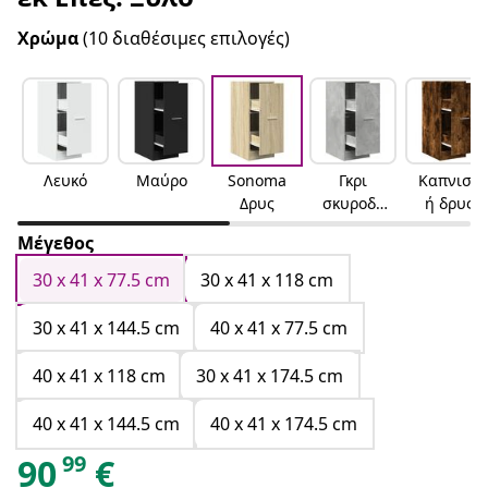
Χρώμα
(10 διαθέσιμες επιλογές)
Λευκό
Μαύρο
Sonoma
Γκρι
Καπνιστ
Δρυς
σκυροδέ
ή δρυς
ματος
Μέγεθος
30 x 41 x 77.5 cm
30 x 41 x 118 cm
30 x 41 x 144.5 cm
40 x 41 x 77.5 cm
40 x 41 x 118 cm
30 x 41 x 174.5 cm
40 x 41 x 144.5 cm
40 x 41 x 174.5 cm
99
90
€