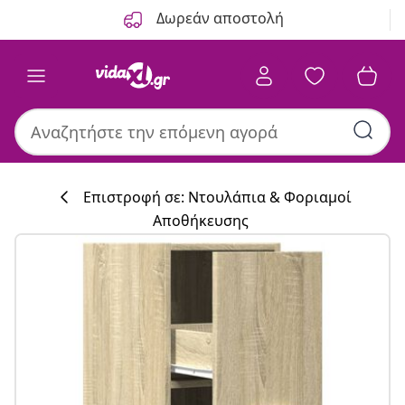
Προηγούμενο
Επόμενο
Δωρεάν αποστολή
Επιστροφή σε: Ντουλάπια & Φοριαμοί
Αποθήκευσης
Συλλογή κουζί
#sharemevidaxl