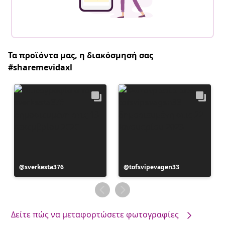
Τα προϊόντα μας, η διακόσμησή σας
#sharemevidaxl
Η
sverkesta376
Η
tofsvipevagen33
ανάρτηση
ανάρτηση
δημοσιεύθηκε
δημοσιεύθηκε
από
από
Δείτε πώς να μεταφορτώσετε φωτογραφίες