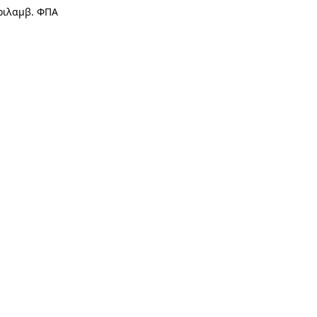
ριλαμβ. ΦΠΑ