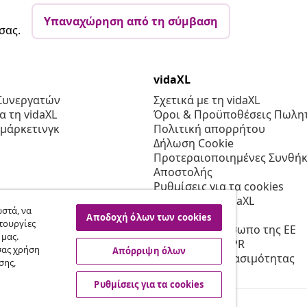
Υπαναχώρηση από τη σύμβαση
σας.
vidaXL
Συνεργατών
Σχετικά με τη vidaXL
 τη vidaXL
Όροι & Προϋποθέσεις Πωλητ
 μάρκετινγκ
Πολιτική απορρήτου
Δήλωση Cookie
Προτεραιοποιημένες Συνθήκ
Αποστολής
Ρυθμίσεις για τα cookies
Εργασία στη vidaXL
στά, να
Ασφαλείας
Αποδοχή όλων των cookies
τουργίες
Υπεύθυνο πρόσωπο της ΕΕ
 μας.
Πολιτική της EPR
σας χρήση
Απόρριψη όλων
Δήλωση προσβασιμότητας
σης,
Ρυθμίσεις για τα cookies