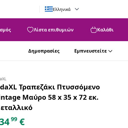
Ελληνικά
σμός
Λίστα επιθυμιών
Καλάθι
Δημοπρασίες
Εμπνευστείτε
daXL
idaXL Τραπεζάκι Πτυσσόμενο
intage Μαύρο 58 x 35 x 72 εκ.
εταλλικό
99
34
€