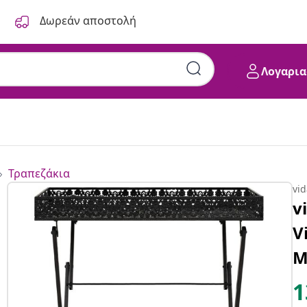
Δωρεάν αποστολή
Λογαρια
Τραπεζάκια
vi
v
V
Μ
1