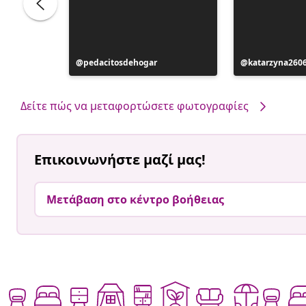
Η
pedacitosdehogar
Η
katarzyna260
ανάρτηση
ανάρτηση
δημοσιεύθηκε
δημοσιεύθηκ
από
από
Δείτε πώς να μεταφορτώσετε φωτογραφίες
Επικοινωνήστε μαζί μας!
Μετάβαση στο κέντρο βοήθειας