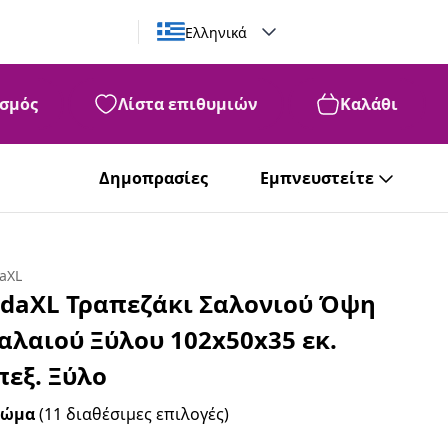
Ελληνικά
σμός
Λίστα επιθυμιών
Καλάθι
Δημοπρασίες
Εμπνευστείτε
daXL
idaXL Τραπεζάκι Σαλονιού Όψη
αλαιού Ξύλου 102x50x35 εκ.
πεξ. Ξύλο
ρώμα
(11 διαθέσιμες επιλογές)