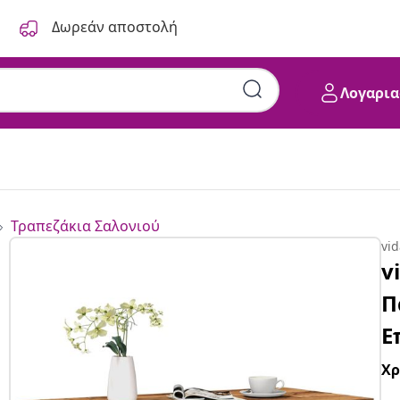
Δωρεάν αποστολή
Λογαρια
Τραπεζάκια Σαλονιού
vi
v
Π
Ε
Χ