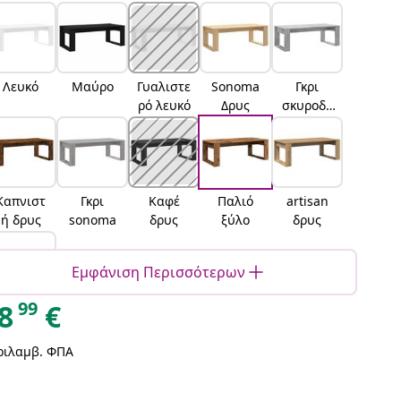
Λευκό
Μαύρο
Γυαλιστε
Sonoma
Γκρι
ρό λευκό
Δρυς
σκυροδέ
ματος
Καπνιστ
Γκρι
Καφέ
Παλιό
artisan
ή δρυς
sonoma
δρυς
ξύλο
δρυς
Εμφάνιση Περισσότερων
99
8
€
Μαύρη
δρυς
ριλαμβ. ΦΠΑ