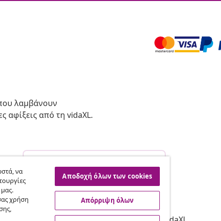
 που λαμβάνουν
ς αφίξεις από τη vidaXL.
Υπαναχώρηση από τη σύμβαση
σας.
στά, να
Αποδοχή όλων των cookies
τουργίες
 μας.
σας χρήση
Απόρριψη όλων
vidaXL
σης,
Συνεργατών
Σχετικά με τη vidaXL