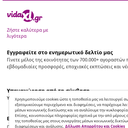
Ζήστε καλύτερα με
λιγότερα
Εγγραφείτε στο ενημερωτικό δελτίο μας
Γίνετε μέλος της κοινότητας των 700.000+ αγοραστών
εβδομαδιαίες προσφορές, εποχιακές εκπτώσεις και νέε
Υπαναχώρηση από τη σύμβαση
Υποβάλετε αίτημα υπαναχώρησης για την παραγγελία 
Χρησιμοποιούμε cookies ώστε η τοποθεσία μας να λειτουργεί σω
εξατομικεύουμε περιεχόμενο και διαφημίσεις, να παρέχουμε λει
μέσων κοινωνικής δικτύωσης και να αναλύουμε την κυκλοφορία
Επίσης, κοινοποιούμε πληροφορίες σχετικά με την από μέρους 
Εξυπηρέτηση πελατών
Επιχείρηση
της τοποθεσίας μας στους συνεργάτες μέσων κοινωνικής δικτύω
διαφημίσεων και ανάλυσης.
Δήλωση Απορρήτου και Cookies
Παρακολουθήστε την παραγγελία σας
Πρόγραμμα 