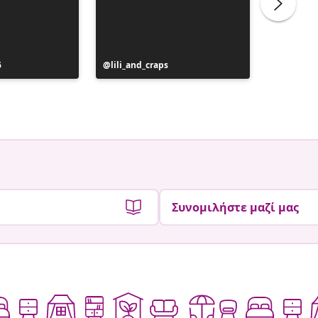
6
Η
lili_and_craps
Η
Mrs I H 
ανάρτηση
ανάρτη
ε
δημοσιεύθηκε
δημοσιε
από
από
Συνομιλήστε μαζί μας