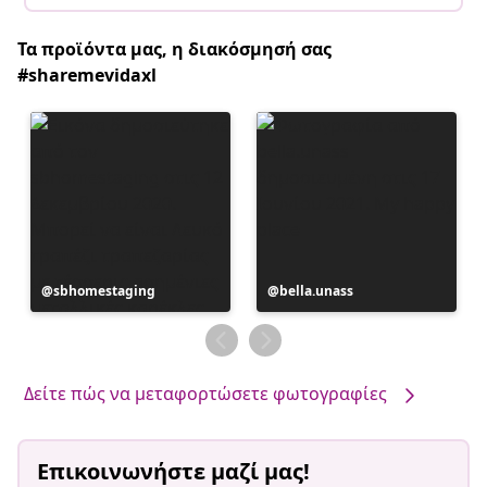
Τα προϊόντα μας, η διακόσμησή σας
#sharemevidaxl
Η
sbhomestaging
Η
bella.unass
ανάρτηση
ανάρτηση
δημοσιεύθηκε
δημοσιεύθηκε
από
από
Δείτε πώς να μεταφορτώσετε φωτογραφίες
Επικοινωνήστε μαζί μας!