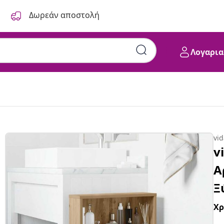
Δωρεάν αποστολή
Λογαρια
vi
v
Α
Ξ
Χ