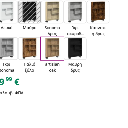
Λευκό
Μαύρο
Sonoma
Γκρι
Καπνιστ
Δρυς
σκυροδέ
ή δρυς
ματος
Γκρι
Παλιό
artisian
Μαύρη
sonoma
ξύλο
oak
δρυς
99
9
€
ριλαμβ. ΦΠΑ