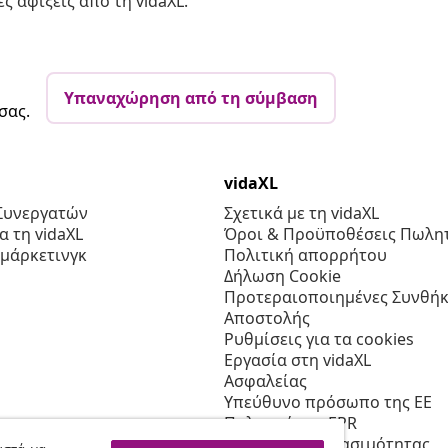
ς αφίξεις από τη vidaXL.
Υπαναχώρηση από τη σύμβαση
σας.
vidaXL
Συνεργατών
Σχετικά με τη vidaXL
 τη vidaXL
Όροι & Προϋποθέσεις Πωλητ
 μάρκετινγκ
Πολιτική απορρήτου
Δήλωση Cookie
Προτεραιοποιημένες Συνθήκ
Αποστολής
Ρυθμίσεις για τα cookies
Εργασία στη vidaXL
Ασφαλείας
Υπεύθυνο πρόσωπο της ΕΕ
Πολιτική της EPR
Δήλωση προσβασιμότητας