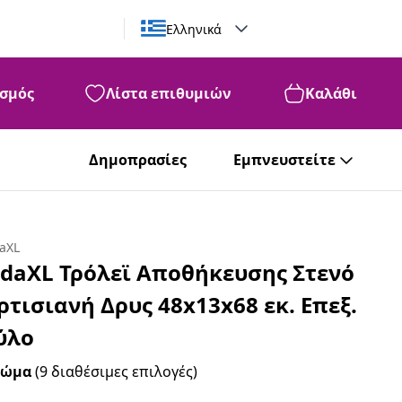
Ελληνικά
σμός
Λίστα επιθυμιών
Καλάθι
Δημοπρασίες
Εμπνευστείτε
daXL
idaXL Τρόλεϊ Αποθήκευσης Στενό
ρτισιανή Δρυς 48x13x68 εκ. Επεξ.
ύλο
ρώμα
(9 διαθέσιμες επιλογές)