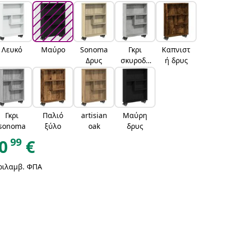
Λευκό
Μαύρο
Sonoma
Γκρι
Καπνιστ
Δρυς
σκυροδέ
ή δρυς
ματος
Γκρι
Παλιό
artisian
Μαύρη
sonoma
ξύλο
oak
δρυς
99
0
€
ριλαμβ. ΦΠΑ