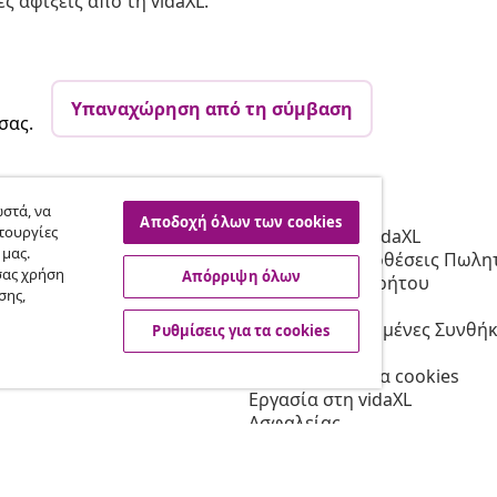
ς αφίξεις από τη vidaXL.
Υπαναχώρηση από τη σύμβαση
σας.
vidaXL
στά, να
Αποδοχή όλων των cookies
τουργίες
Συνεργατών
Σχετικά με τη vidaXL
 μας.
 τη vidaXL
Όροι & Προϋποθέσεις Πωλητ
σας χρήση
Απόρριψη όλων
 μάρκετινγκ
Πολιτική απορρήτου
σης,
Δήλωση Cookie
Προτεραιοποιημένες Συνθήκ
Ρυθμίσεις για τα cookies
Αποστολής
Ρυθμίσεις για τα cookies
Εργασία στη vidaXL
Ασφαλείας
Υπεύθυνο πρόσωπο της ΕΕ
Πολιτική της EPR
Δήλωση προσβασιμότητας