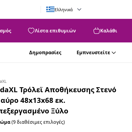
Ελληνικά
σμός
Λίστα επιθυμιών
Καλάθι
99
70
€
Δημοπρασίες
Εμπνευστείτε
daXL
idaXL Τρόλεϊ Αποθήκευσης Στενό
αύρο 48x13x68 εκ.
πεξεργασμένο Ξύλο
ρώμα
(9 διαθέσιμες επιλογές)