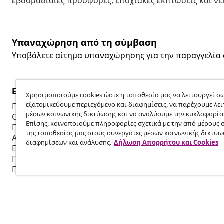
εβδομαδιαίες προσφορές, εποχιακές εκπτώσεις και νέε
Υπαναχώρηση από τη σύμβαση
Υποβάλετε αίτημα υπαναχώρησης για την παραγγελία 
Εξυπηρέτηση πελατών
Επιχείρηση
Χρησιμοποιούμε cookies ώστε η τοποθεσία μας να λειτουργεί σω
εξατομικεύουμε περιεχόμενο και διαφημίσεις, να παρέχουμε λει
Παρακολουθήστε την παραγγελία σας
Πρόγραμμα 
μέσων κοινωνικής δικτύωσης και να αναλύουμε την κυκλοφορία
Ο λογαριασμός μου
Παραγωγή για
Επίσης, κοινοποιούμε πληροφορίες σχετικά με την από μέρους 
Πληρωμή
Συνεργασίες
της τοποθεσίας μας στους συνεργάτες μέσων κοινωνικής δικτύω
Αποστολή & Παράδοση
διαφημίσεων και ανάλυσης.
Δήλωση Απορρήτου και Cookies
Επιστροφή
Πληροφορίες προϊόντος
Παραγγελία