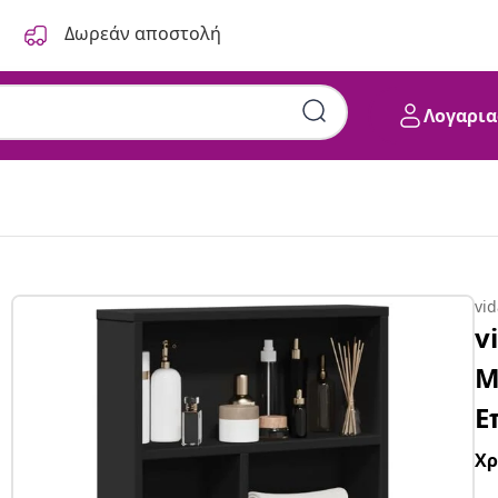
Δωρεάν αποστολή
Λογαρια
48x13x68 εκ.
vi
v
Μ
Ε
Χ