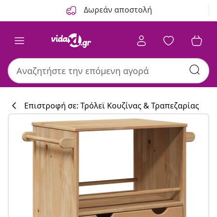
Προηγούμενο
Επόμενο
Δωρεάν αποστολή
Επιστροφή σε: Τρόλεϊ Κουζίνας & Τραπεζαρίας
Συλλογή κουζί
#sharemevidaxl