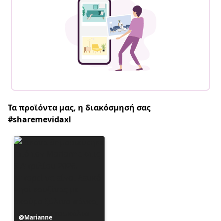
Τα προϊόντα μας, η διακόσμησή σας
#sharemevidaxl
Η
Marianne