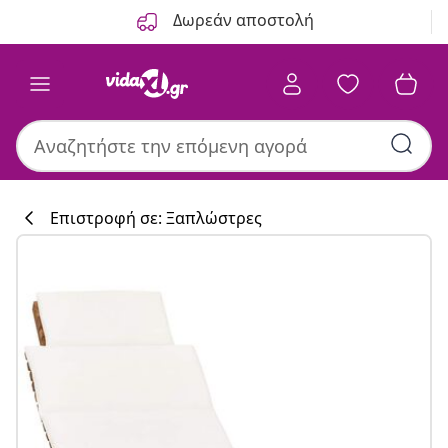
Προηγούμενο
Επόμενο
Δωρεάν αποστολή
Επιστροφή σε: Ξαπλώστρες
Συλλογή κουζί
#sharemevidaxl