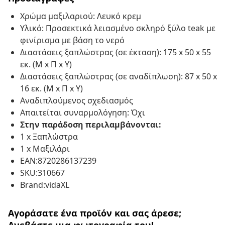
Χρώμα μαξιλαριού: Λευκό κρεμ
Υλικό: Προσεκτικά λειασμένο σκληρό ξύλο teak με
φινίρισμα με βάση το νερό
Διαστάσεις ξαπλώστρας (σε έκταση): 175 x 50 x 55
εκ. (Μ x Π x Υ)
Διαστάσεις ξαπλώστρας (σε αναδίπλωση): 87 x 50 x
16 εκ. (Μ x Π x Υ)
Αναδιπλούμενος σχεδιασμός
Απαιτείται συναρμολόγηση: Όχι
Στην παράδοση περιλαμβάνονται:
1 x Ξαπλώστρα
1 x Μαξιλάρι
EAN:8720286137239
SKU:310667
Brand:vidaXL
Αγοράσατε ένα προϊόν και σας άρεσε;