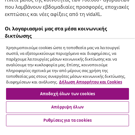
που λαμβάνουν εβδομαδιαίες προσφορές, εποχιακές
εκπτώσεις και νέες αφίξεις από τη vidaXL.
Οι λογαριασμοί μας στα μέσα κοινωνικής
δικτύωσης
Χρησιμοποιούμε cookies ώστε η τοποθεσία μας να λειτουργεί
σωστά, να εξατομικεύουμε περιεχόμενο και διαφημίσεις, να
παρέχουμε λειτουργίες μέσων κοινωνικής δικτύωσης και να
Υπαναχώρηση από τη σύμβαση
αναλύουμε την κυκλοφορία μας. Επίσης, κοινοποιούμε
πληροφορίες σχετικά με την από μέρους σας χρήση της
Υποβάλετε αίτημα υπαναχώρησης για την
τοποθεσίας μας στους συνεργάτες μέσων κοινωνικής δικτύωσης,
παραγγελία σας.
διαφημίσεων και ανάλυσης.
Δήλωση Απορρήτου και Cookies
Αποδοχή όλων των cookies
Υπαναχώρηση από τη σύμβαση
Απόρριψη όλων
Ρυθμίσεις για τα cookies
Εξυπηρέτηση πελατών