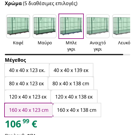
Χρώμα
(5 διαθέσιμες επιλογές)
Καφέ
Μαύρο
Μπλε
Ανοιχτό
Λευκό
γκρι
γκρι
Μέγεθος
40 x 40 x 123 εκ.
40 x 40 x 139 εκ
80 x 40 x 123 εκ
80 x 40 x 138 cm
120 x 40 x 123 εκ
120 x 40 x 138 εκ
160 x 40 x 123 cm
160 x 40 x 138 cm
99
106
€