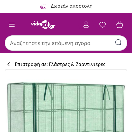
Προηγούμενο
Επόμενο
Δωρεάν αποστολή
Επιστροφή σε: Γλάστρες & Ζαρντινιέρες
Συλλογή κουζί
#sharemevidaxl