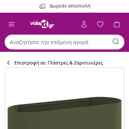
Προηγούμενο
Επόμενο
Δωρεάν αποστολή
Επιστροφή σε: Γλάστρες & Ζαρντινιέρες
Συλλογή κουζί
#sharemevidaxl