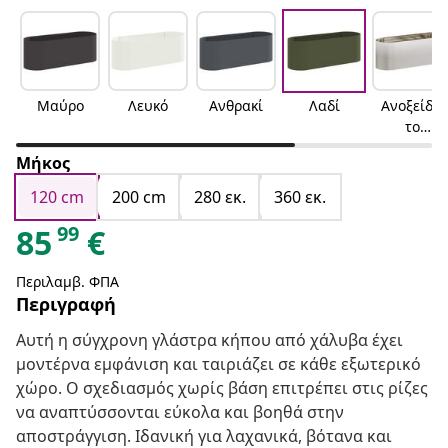
Μαύρο
Λευκό
Ανθρακί
Λαδί
Ανοξείδω
το
ατσάλι
Μήκος
120 cm
200 cm
280 εκ.
360 εκ.
99
85
€
Περιλαμβ. ΦΠΑ
Περιγραφή
Αυτή η σύγχρονη γλάστρα κήπου από χάλυβα έχει
μοντέρνα εμφάνιση και ταιριάζει σε κάθε εξωτερικό
χώρο. Ο σχεδιασμός χωρίς βάση επιτρέπει στις ρίζες
να αναπτύσσονται εύκολα και βοηθά στην
αποστράγγιση. Ιδανική για λαχανικά, βότανα και