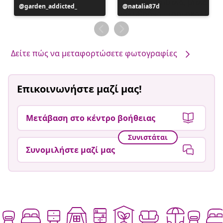
Η
garden_addicted_
Η
natalia87d
ανάρτηση
ανάρτηση
δημοσιεύθηκε
δημοσιεύθηκε
από
από
Δείτε πώς να μεταφορτώσετε φωτογραφίες
Επικοινωνήστε μαζί μας!
Μετάβαση στο κέντρο βοήθειας
Συνιστάται
Συνομιλήστε μαζί μας