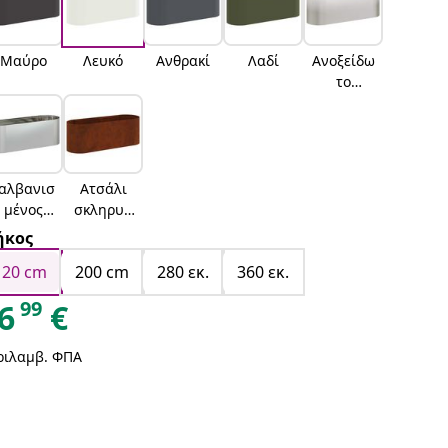
Μαύρο
Λευκό
Ανθρακί
Λαδί
Ανοξείδω
το
ατσάλι
αλβανισ
Ατσάλι
μένος
σκληρυθ
χάλυβας
έν στον
ήκος
αέρα
120 cm
200 cm
280 εκ.
360 εκ.
99
6
€
ριλαμβ. ΦΠΑ