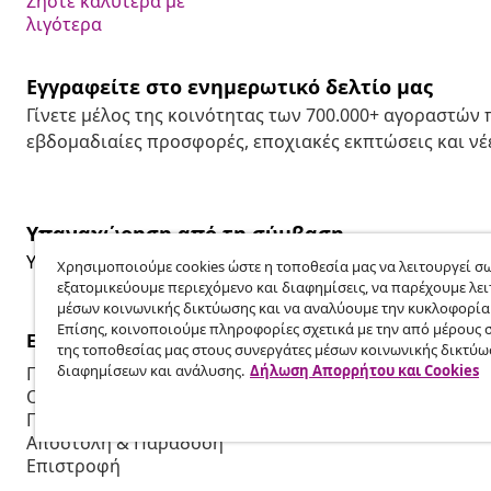
Ζήστε καλύτερα με
λιγότερα
Εγγραφείτε στο ενημερωτικό δελτίο μας
Γίνετε μέλος της κοινότητας των 700.000+ αγοραστών
εβδομαδιαίες προσφορές, εποχιακές εκπτώσεις και νέε
Υπαναχώρηση από τη σύμβαση
Υποβάλετε αίτημα υπαναχώρησης για την παραγγελία 
Χρησιμοποιούμε cookies ώστε η τοποθεσία μας να λειτουργεί σω
εξατομικεύουμε περιεχόμενο και διαφημίσεις, να παρέχουμε λει
μέσων κοινωνικής δικτύωσης και να αναλύουμε την κυκλοφορία
Επίσης, κοινοποιούμε πληροφορίες σχετικά με την από μέρους 
Εξυπηρέτηση πελατών
Επιχείρηση
της τοποθεσίας μας στους συνεργάτες μέσων κοινωνικής δικτύω
διαφημίσεων και ανάλυσης.
Δήλωση Απορρήτου και Cookies
Παρακολουθήστε την παραγγελία σας
Πρόγραμμα 
Ο λογαριασμός μου
Παραγωγή για
Πληρωμή
Συνεργασίες
Αποστολή & Παράδοση
Επιστροφή
Πληροφορίες προϊόντος