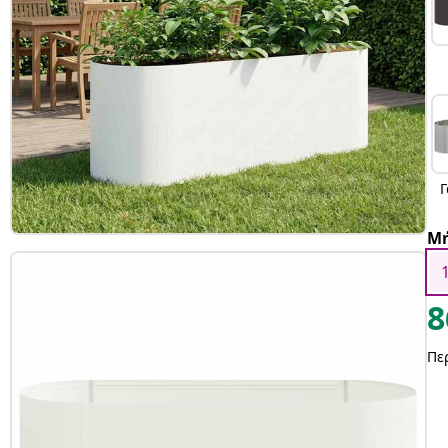
Γ
Μ
8
Πε