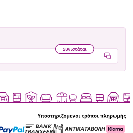
ση
ύθηκε
Συνιστάται
Υποστηριζόμενοι τρόποι πληρωμής