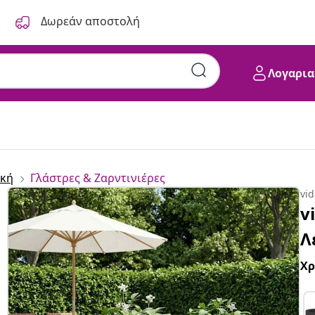
Δωρεάν αποστολή
Λογαρια
κή
Γλάστρες & Ζαρντινιέρες
vi
v
Λ
Χ