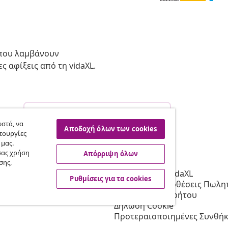
 που λαμβάνουν
ς αφίξεις από τη vidaXL.
Υπαναχώρηση από τη σύμβαση
σας.
στά, να
Αποδοχή όλων των cookies
τουργίες
 μας.
σας χρήση
Απόρριψη όλων
vidaXL
σης,
Συνεργατών
Σχετικά με τη vidaXL
Ρυθμίσεις για τα cookies
 τη vidaXL
Όροι & Προϋποθέσεις Πωλητ
 μάρκετινγκ
Πολιτική απορρήτου
Δήλωση Cookie
Προτεραιοποιημένες Συνθήκ
Αποστολής