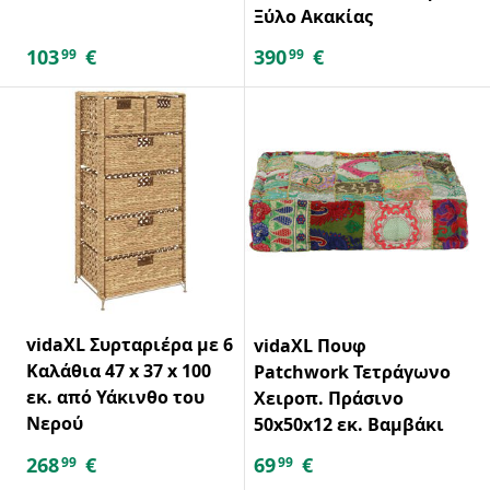
Ξύλο Ακακίας
103
€
390
€
99
99
vidaXL Συρταριέρα με 6
vidaXL Πουφ
Καλάθια 47 x 37 x 100
Patchwork Τετράγωνο
εκ. από Υάκινθο του
Χειροπ. Πράσινο
Νερού
50x50x12 εκ. Βαμβάκι
268
€
69
€
99
99