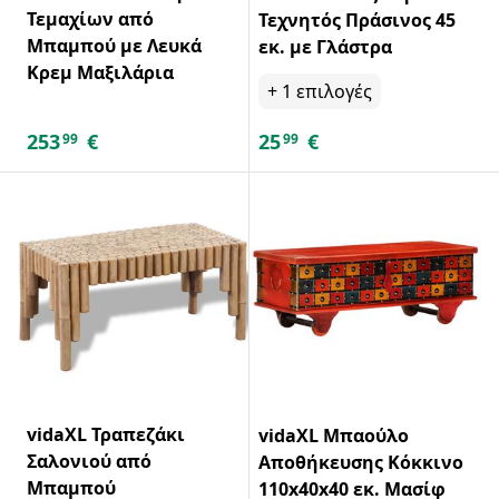
Τεμαχίων από
Τεχνητός Πράσινος 45
Μπαμπού με Λευκά
εκ. με Γλάστρα
Κρεμ Μαξιλάρια
+
1
επιλογές
253
€
25
€
99
99
vidaXL Τραπεζάκι
vidaXL Μπαούλο
Σαλονιού από
Αποθήκευσης Κόκκινο
Μπαμπού
110x40x40 εκ. Μασίφ