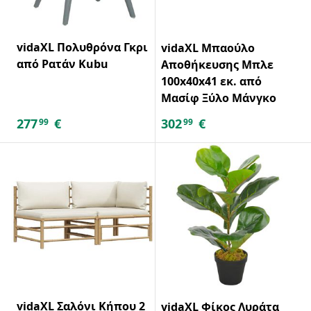
vidaXL Πολυθρόνα Γκρι
vidaXL Μπαούλο
από Ρατάν Kubu
Αποθήκευσης Μπλε
100x40x41 εκ. από
Μασίφ Ξύλο Μάνγκο
277
€
302
€
99
99
vidaXL Σαλόνι Κήπου 2
vidaXL Φίκος Λυράτα