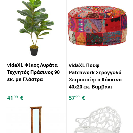
vidaXL Φίκος Λυράτα
vidaXL Πουφ
Τεχνητός Πράσινος 90
Patchwork Στρογγυλό
εκ. με Γλάστρα
Χειροποίητο Κόκκινο
40x20 εκ. Βαμβάκι
41
€
57
€
99
99