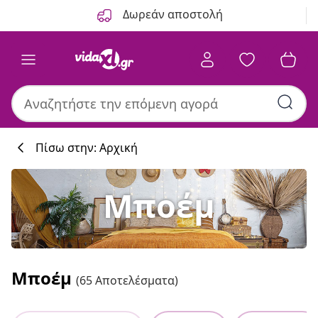
Προηγούμενο
Επόμενο
Δωρεάν αποστολή
Πίσω στην: Αρχική
Μποέμ
Συλλογή κουζί
#sharemevidaxl
Μποέμ
(65 Αποτελέσματα)