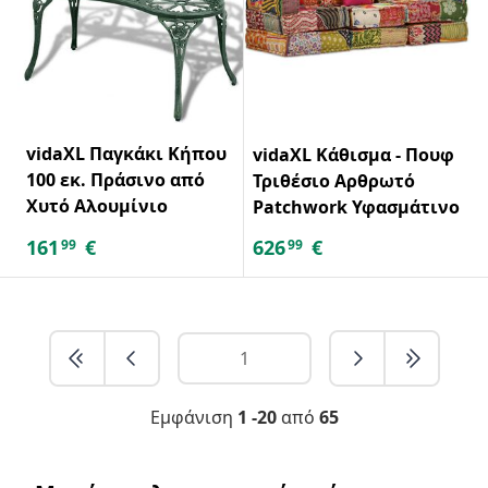
vidaXL Παγκάκι Κήπου
vidaXL Κάθισμα - Πουφ
100 εκ. Πράσινο από
Τριθέσιο Αρθρωτό
Χυτό Αλουμίνιο
Patchwork Υφασμάτινο
161
€
626
€
99
99
Εμφάνιση
1 -20
από
65