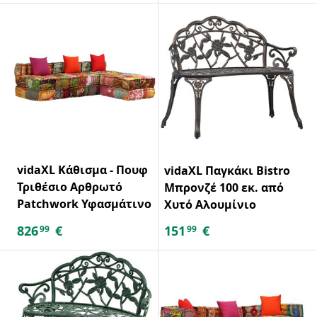
vidaXL Κάθισμα - Πουφ
vidaXL Παγκάκι Bistro
Τριθέσιο Αρθρωτό
Μπρονζέ 100 εκ. από
Patchwork Υφασμάτινο
Χυτό Αλουμίνιο
826
€
151
€
99
99