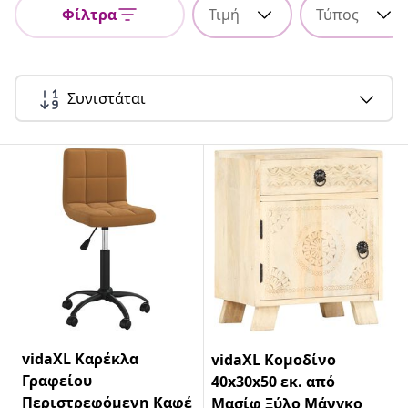
Φίλτρα
Τιμή
Τύπος
Συνιστάται
vidaXL Καρέκλα
vidaXL Κομοδίνο
Γραφείου
40x30x50 εκ. από
Περιστρεφόμενη Καφέ
Μασίφ Ξύλο Μάνγκο