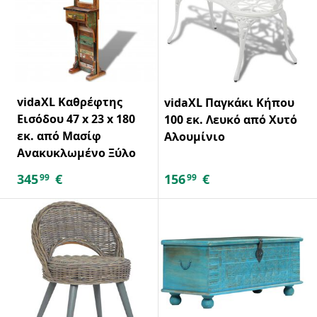
vidaXL Καθρέφτης
vidaXL Παγκάκι Κήπου
Εισόδου 47 x 23 x 180
100 εκ. Λευκό από Χυτό
εκ. από Μασίφ
Αλουμίνιο
Ανακυκλωμένο Ξύλο
345
€
156
€
99
99