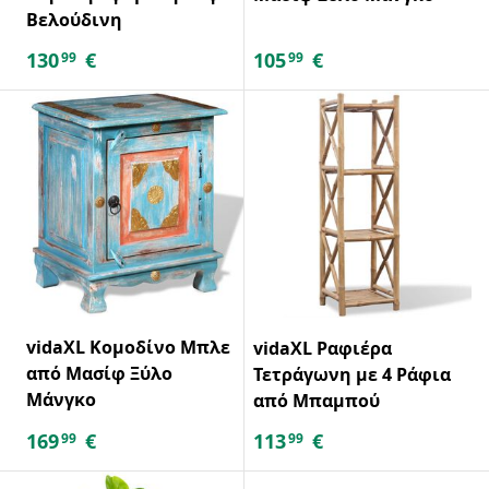
Βελούδινη
130
€
105
€
99
99
vidaXL Κομοδίνο Μπλε
vidaXL Ραφιέρα
από Μασίφ Ξύλο
Τετράγωνη με 4 Ράφια
Μάνγκο
από Μπαμπού
169
€
113
€
99
99