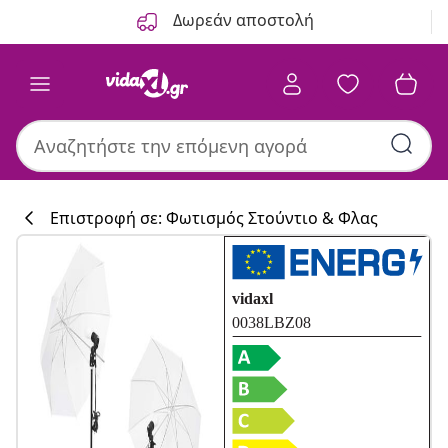
Προηγούμενο
Επόμενο
Δωρεάν αποστολή
Επιστροφή σε: Φωτισμός Στούντιο & Φλας
Συλλογή κουζί
#sharemevidaxl