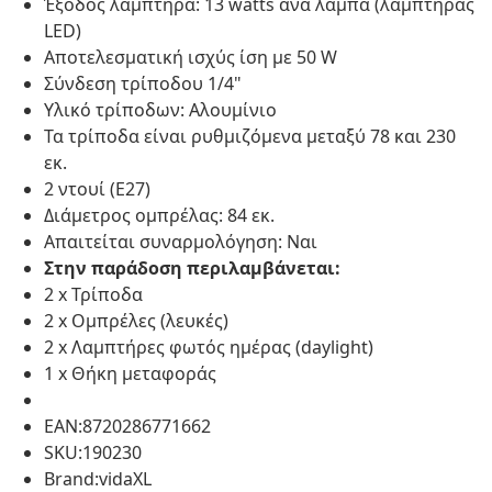
Έξοδος λαμπτήρα: 13 watts ανά λάμπα (λαμπτήρας
LED)
Αποτελεσματική ισχύς ίση με 50 W
Σύνδεση τρίποδου 1/4"
Υλικό τρίποδων: Αλουμίνιο
Τα τρίποδα είναι ρυθμιζόμενα μεταξύ 78 και 230
εκ.
2 ντουί (Ε27)
Διάμετρος ομπρέλας: 84 εκ.
Απαιτείται συναρμολόγηση: Ναι
Στην παράδοση περιλαμβάνεται:
2 x Τρίποδα
2 x Ομπρέλες (λευκές)
2 x Λαμπτήρες φωτός ημέρας (daylight)
1 x Θήκη μεταφοράς
EAN:8720286771662
SKU:190230
Brand:vidaXL