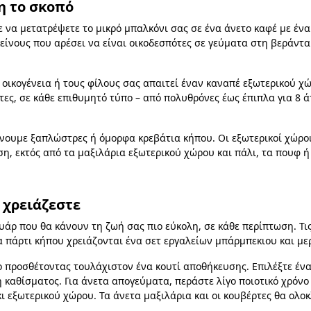
η το σκοπό
 να μετατρέψετε το μικρό μπαλκόνι σας σε ένα άνετο καφέ με ένα 
εκείνους που αρέσει να είναι οικοδεσπότες σε γεύματα στη βεράντ
 οικογένεια ή τους φίλους σας απαιτεί έναν καναπέ εξωτερικού χ
ς, σε κάθε επιθυμητό τύπο – από πολυθρόνες έως έπιπλα για 8 άτ
νουμε ξαπλώστρες ή όμορφα κρεβάτια κήπου. Οι εξωτερικοί χώροι 
ση, εκτός από τα μαξιλάρια εξωτερικού χώρου και πάλι, τα πουφ ή
 χρειάζεστε
άρ που θα κάνουν τη ζωή σας πιο εύκολη, σε κάθε περίπτωση. Τις
τα πάρτι κήπου χρειάζονται ένα σετ εργαλείων μπάρμπεκιου και μ
 προσθέτοντας τουλάχιστον ένα κουτί αποθήκευσης. Επιλέξτε ένα 
καθίσματος. Για άνετα απογεύματα, περάστε λίγο ποιοτικό χρόνο σ
ι εξωτερικού χώρου. Τα άνετα μαξιλάρια και οι κουβέρτες θα ολ