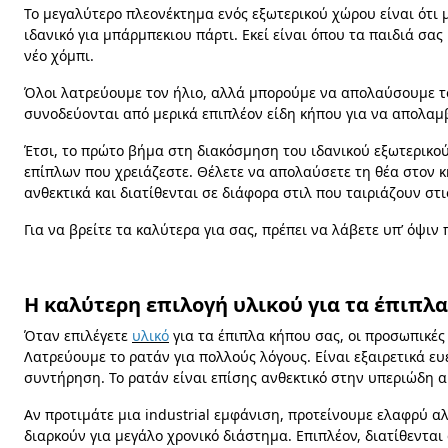
Το μεγαλύτερο πλεονέκτημα ενός εξωτερικού χώρου είναι ότι μ
ιδανικό για μπάρμπεκιου πάρτι. Εκεί είναι όπου τα παιδιά σα
νέο χόμπι.
Όλοι λατρεύουμε τον ήλιο, αλλά μπορούμε να απολαύσουμε το
συνοδεύονται από μερικά επιπλέον είδη κήπου για να απολαμβ
Έτσι, το πρώτο βήμα στη διακόσμηση του ιδανικού εξωτερικού
επίπλων που χρειάζεστε. Θέλετε να απολαύσετε τη θέα στον κή
ανθεκτικά και διατίθενται σε διάφορα στιλ που ταιριάζουν στι
Για να βρείτε τα καλύτερα για σας, πρέπει να λάβετε υπ’ όψι
Η καλύτερη επιλογή υλικού για τα έπιπλ
Όταν επιλέγετε
υλικό
για τα έπιπλα κήπου σας, οι προσωπικές 
Λατρεύουμε το ρατάν για πολλούς λόγους. Είναι εξαιρετικά ευέ
συντήρηση. Το ρατάν είναι επίσης ανθεκτικό στην υπεριώδη α
Αν προτιμάτε μια industrial εμφάνιση, προτείνουμε ελαφρύ αλ
διαρκούν για μεγάλο χρονικό διάστημα. Επιπλέον, διατίθενται